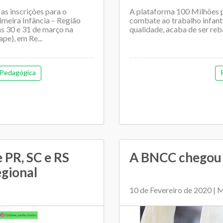
 as inscrições para o
A plataforma 100 Milhões po
imeira Infância – Região
combate ao trabalho infant
s 30 e 31 de março na
qualidade, acaba de ser re
pe), em Re...
Pedagógica
 PR, SC e RS
A BNCC chegou 
egional
10 de Fevereiro de 2020 |