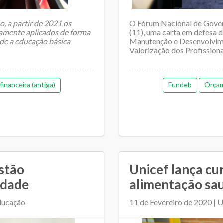
o, a partir de 2021 os
O Fórum Nacional de Govern
vamente aplicados de forma
(11), uma carta em defesa 
de a educação básica
Manutenção e Desenvolvime
Valorização dos Profissiona
inanceira (antiga)
Fundeb
Orçame
estão
Unicef lança cu
idade
alimentação sa
Educação
11 de Fevereiro de 2020 | U