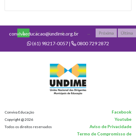
1
2
3
4
5
...
Próxima
Última
convivaeducacao@undime.org.br
(61) 98217-0057 |
0800 729 2872
Facebook
Conviva Educação
Youtube
Copyright @ 2026
Aviso de Privacidade
Todos os direitos reservados
Termo de Compromisso de