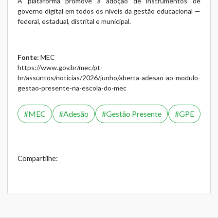
A plataforma promove a adoção de instrumentos de
governo digital em todos os níveis da gestão educacional —
federal, estadual, distrital e municipal.
Fonte:
MEC
https://www.gov.br/mec/pt-
br/assuntos/noticias/2026/junho/aberta-adesao-ao-modulo-
gestao-presente-na-escola-do-mec
MEC
Adesão
Gestão Presente
GPE
Compartilhe: