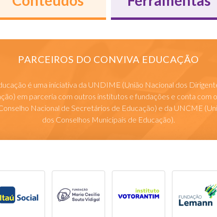
Conteúdos
Ferramentas
PARCEIROS DO CONVIVA EDUCAÇÃO
ucação é uma iniciativa da UNDIME (União Nacional dos Dirigent
ção) em parceria com outros institutos e fundações e conta com o
nselho Nacional de Secretários de Educação) e da UNCME (Uni
dos Conselhos Municipais de Educação).