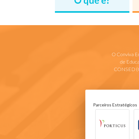
O que é?
O Conviva Ed
de Educa
CONSED (Co
Parceiros Estratégicos