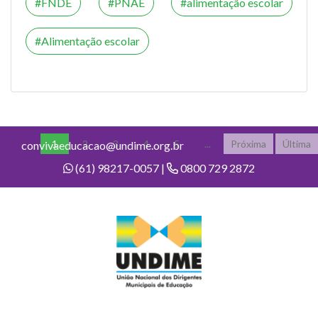
FNDE
PNAE
alimentação escolar
Alimentação escolar
1
2
3
4
5
...
Próxima
Última
convivaeducacao@undime.org.br
(61) 98217-0057 |
0800 729 2872