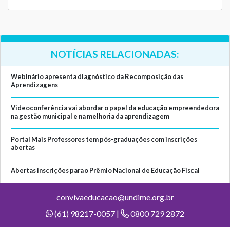
NOTÍCIAS RELACIONADAS:
Webinário apresenta diagnóstico da Recomposição das
Aprendizagens
Videoconferência vai abordar o papel da educação empreendedora
na gestão municipal e na melhoria da aprendizagem
Portal Mais Professores tem pós-graduações com inscrições
abertas
Abertas inscrições para o Prêmio Nacional de Educação Fiscal
convivaeducacao@undime.org.br
(61) 98217-0057 |
0800 729 2872