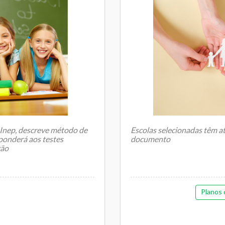
 Inep, descreve método de
Escolas selecionadas têm at
ponderá aos testes
documento
ção
O Ministério da Educaç&ati.
Planos 