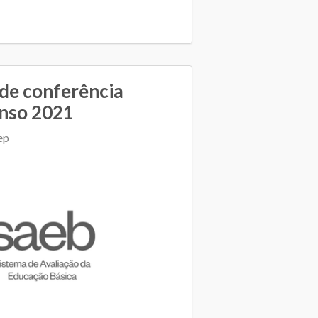
de conferência
enso 2021
ep