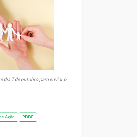
é dia 7 de outubro para enviar o
..
de Ação
PDDE