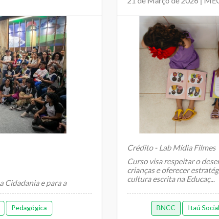
21 de Março de 2026 | ME
Crédito - Lab Mídia Filmes
Curso visa respeitar o des
crianças e oferecer estraté
cultura escrita na Educaç...
 Cidadania e para a
iva visa reforçar ações de
Pedagógica
BNCC
Itaú Socia