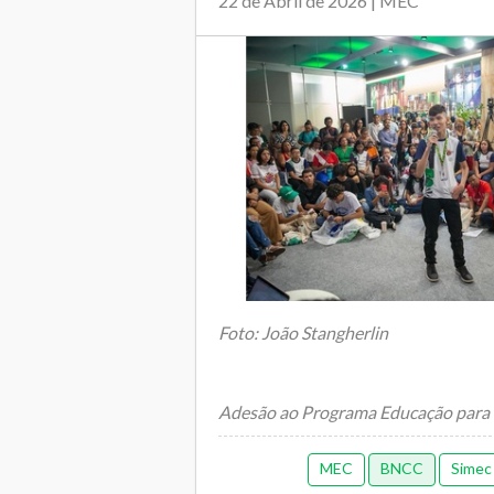
22 de Abril de 2026 | MEC
Foto: João Stangherlin
Adesão ao Programa Educação para a
Sustentabilidade vai até 22/5. Iniciat
educação para cidadania nas es...
MEC
BNCC
Simec