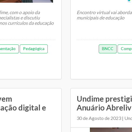
ime, com o apoio da
Encontro virtual vai abord
cialistas e discutiu
municipais de educação
nos currículos da educação
mentação
Pedagógica
BNCC
Comp
vem
Undime prestig
ação digital e
Anuário Abreli
30 de Agosto de 2023 | Un