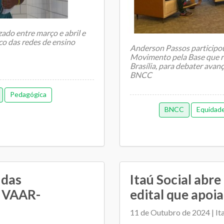
zado entre março e abril e
o das redes de ensino
Anderson Passos participo
Movimento pela Base que re
Brasília, para debater avan
BNCC
Pedagógica
BNCC
Equidad
 das
Itaú Social abre
o VAAR-
edital que apoia
11 de Outubro de 2024 | Ita