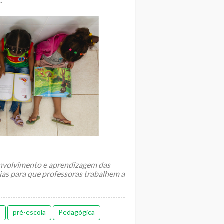
C
envolvimento e aprendizagem das
gias para que professoras trabalhem a
l
pré-escola
Pedagógica