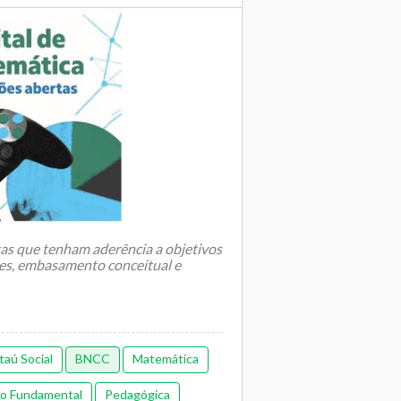
as que tenham aderência a objetivos
es, embasamento conceitual e
taú Social
BNCC
Matemática
no Fundamental
Pedagógica