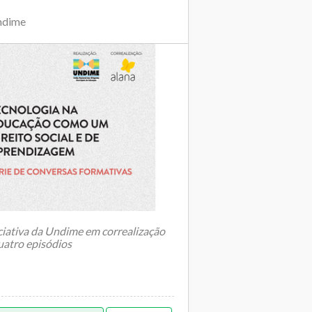
ndime
ciativa da Undime em correalização
uatro episódios
asil não est&aacu...