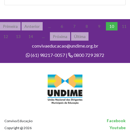
Primeira
Anterior
...
6
7
8
9
10
11
12
13
14
...
Próxima
Última
convivaeducacao@undime.org.br
(61) 98217-0057 |
0800 729 2872
Facebook
Conviva Educação
Youtube
Copyright @ 2026