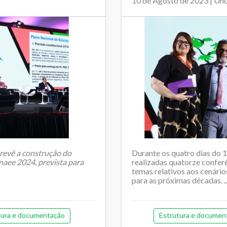
10 de Agosto de 2023 | Un
revê a construção do
Durante os quatro dias do
naee 2024, prevista para
realizadas quatorze confer
temas relativos aos cenário
para as próximas décadas. ..
tura e documentação
Estrutura e documen