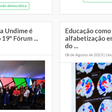
tão democrática
Memorial de gestão
ia e financeira (antiga)
Pedagógica
P
cipal de Educação
Regime de colaboração
da Undime é
Educação como 
mento entre SME e escolas
19º Fórum ...
alfabetização e
do ...
08 de Agosto de 2023 | Un