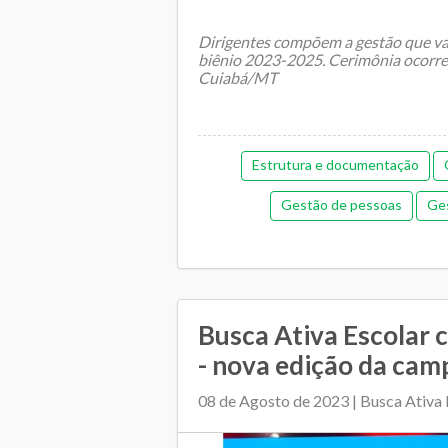
Dirigentes compõem a gestão que vai 
biênio 2023-2025. Cerimônia ocorreu
Cuiabá/MT
Estrutura e documentação
Gestão de pessoas
Ges
Orçamentária e financeira (an
Plano Municipal de Educação
Relacionamento entre 
Busca Ativa Escolar 
- nova edição da camp
08 de Agosto de 2023 | Busca Ativa 