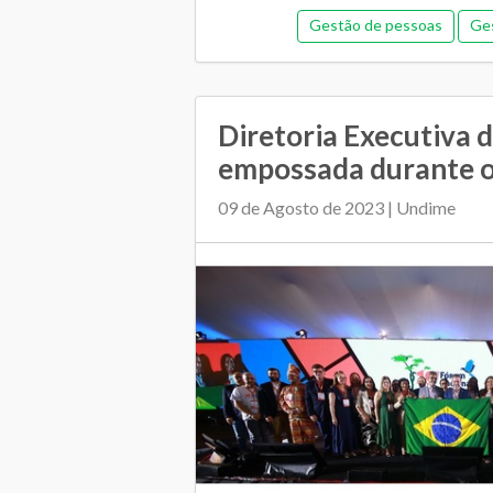
Gestão de pessoas
Ges
Memorial de gestão
Orçamentár
Pedagógica
Plano Muni
Diretoria Executiva 
Regime de colaboração
Relaciona
empossada durante o 
09 de Agosto de 2023 | Undime