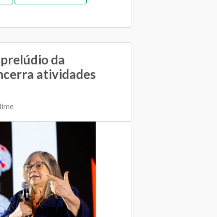
Orçamentária e financeira (antiga)
lano Municipal de Educação
Relacionamento entre SME e escolas
prelúdio da
ncerra atividades
dime