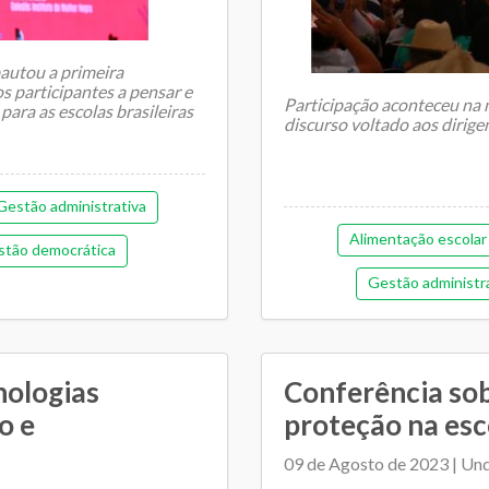
autou a primeira
os participantes a pensar e
Participação aconteceu na 
para as escolas brasileiras
discurso voltado aos dirig
Gestão administrativa
Alimentação escolar
tão democrática
Gestão administr
ia e financeira (antiga)
Gestão democrát
cipal de Educação
Orçamentária e fina
mento entre SME e escolas
nologias
Conferência so
Plano Municipal de Ed
o e
proteção na esco
Relacionamento entre SM
09 de Agosto de 2023 | Un