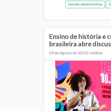
Gestão administrativa
G
Gestão democrática
Me
Orçamentária e financeira (an
Plano Municipal de Educação
Ensino de história e c
brasileira abre discus
Relacionamento entre SME e escol
09 de Agosto de 2023 | Undime