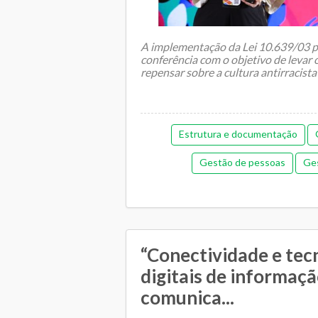
A implementação da Lei 10.639/03 p
conferência com o objetivo de levar 
repensar sobre a cultura antirracista 
...
Estrutura e documentação
Gestão de pessoas
Ges
Memorial de gestão
Orçamentár
Pedagógica
Plano Muni
Regime de colaboração
Relaciona
“Conectividade e tec
digitais de informaçã
comunica...