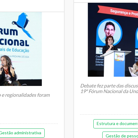
Debate fez parte das discu
19º Fórum Nacional da Un
o e regionalidades foram
Estrutura e documen
...
Gestão administrativa
Gestão de pess