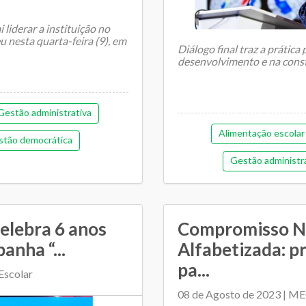
liderar a instituição no
 nesta quarta-feira (9), em
Diálogo final traz a prátic
desenvolvimento e na cons
Gestão administrativa
Alimentação escolar
tão democrática
Gestão administr
tiga)
Pedagógica
Gestão democrát
Regime de colaboração
Orçamentária e fina
SME e escolas
celebra 6 anos
Compromisso Na
Plano Municipal de Ed
anha “...
Alfabetizada: p
pa...
Relacionamento entre SM
Escolar
08 de Agosto de 2023 | M