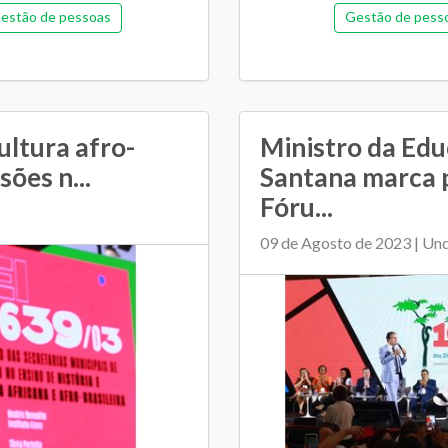
estão de pessoas
Gestão de pess
morial de gestão
Orçamentária e fina
tiga)
Pedagógica
Plano Municipal de Ed
Regime de colaboração
Relacionamen
ultura afro-
Ministro da Ed
sões n...
Santana marca 
as
Transporte escolar
Fóru...
09 de Agosto de 2023 | Un