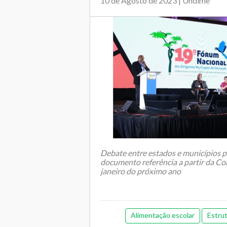
10 de Agosto de 2023 | Undime
Debate entre estados e municípios p
documento referência a partir da Co
janeiro do próximo ano
Alimentação escolar
Estru