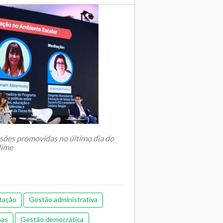
ssões promovidas no último dia do
dime
tação
Gestão administrativa
oas
Gestão democrática