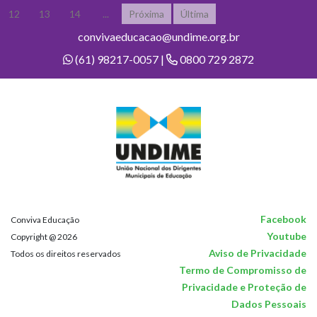
12
13
14
...
Próxima
Última
convivaeducacao@undime.org.br
(61) 98217-0057 |
0800 729 2872
Facebook
Conviva Educação
Youtube
Copyright @ 2026
Aviso de Privacidade
Todos os direitos reservados
Termo de Compromisso de
Privacidade e Proteção de
Dados Pessoais