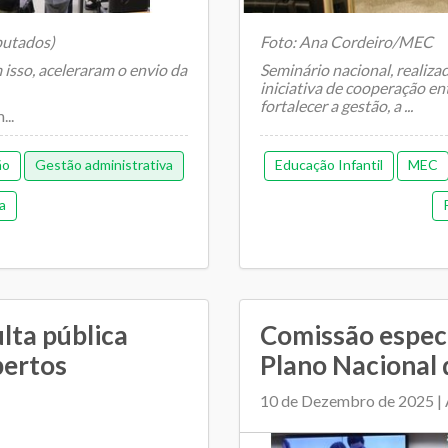
putados)
Foto: Ana Cordeiro/MEC
isso, aceleraram o envio da
Seminário nacional, realiza
iniciativa de cooperação en
fortalecer a gestão, a ...
..
ão
Gestão administrativa
Educação Infantil
MEC
a
lta pública
Comissão especi
bertos
Plano Nacional d
10 de Dezembro de 2025 | 