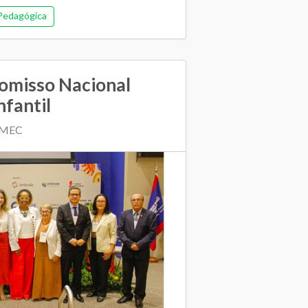
Pedagógica
omisso Nacional
nfantil
| MEC