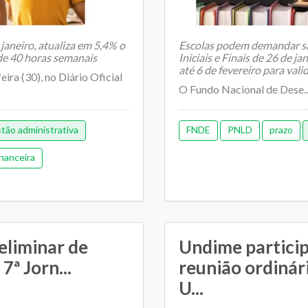
 janeiro, atualiza em 5,4% o
Escolas podem demandar s
de 40 horas semanais
Iniciais e Finais de 26 de ja
até 6 de fevereiro para val
eira (30), no Diário Oficial
O Fundo Nacional de Dese..
tão administrativa
FNDE
PNLD
prazo
nanceira
eliminar de
Undime partici
7ª Jorn...
reunião ordiná
U...