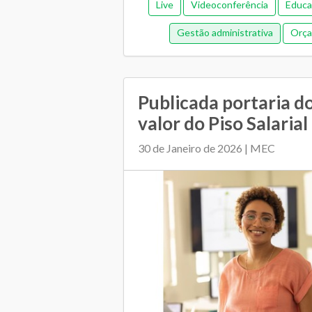
Live
Videoconferência
Educa
Na quinta-feira,
19 de fevereiro
, &a
Gestão administrativa
Orça
Publicada portaria 
valor do Piso Salarial
30 de Janeiro de 2026 | MEC