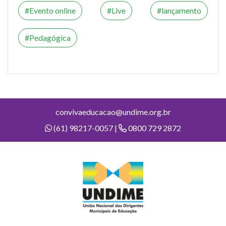
Evento online
Live
lançamento
Pedagógica
convivaeducacao@undime.org.br
(61) 98217-0057 |
0800 729 2872