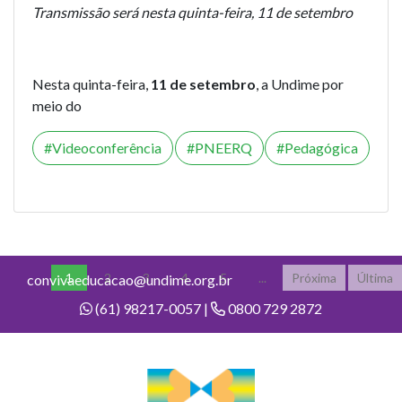
Transmissão será nesta quinta-feira, 11 de setembro
Nesta quinta-feira,
11 de setembro
, a Undime por
meio do
Videoconferência
PNEERQ
Pedagógica
1
2
3
4
5
...
Próxima
Última
convivaeducacao@undime.org.br
(61) 98217-0057 |
0800 729 2872