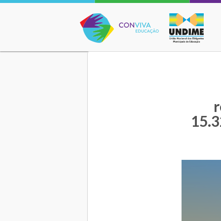
Conviva Educação
r
15.3