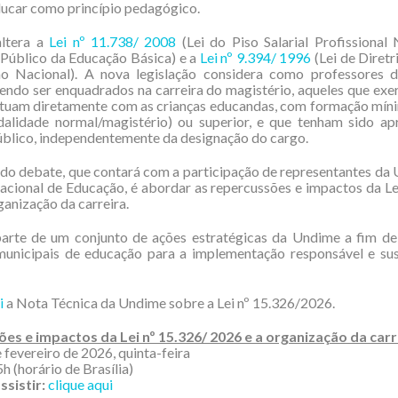
ducar como princípio pedagógico.
ltera a
Lei nº 11.738/ 2008
(Lei do Piso Salarial Profissional
Público da Educação Básica) e a
Lei nº 9.394/ 1996
(Lei de Diretr
o Nacional). A nova legislação considera como professores 
evendo ser enquadrados na carreira do magistério, aqueles que ex
atuam diretamente com as crianças educandas, com formação míni
alidade normal/magistério) ou superior, e que tenham sido a
blico, independentemente da designação do cargo.
do debate, que contará com a participação de representantes da
cional de Educação, é abordar as repercussões e impactos da Le
ganização da carreira.
parte de um conjunto de ações estratégicas da Undime a fim de
 municipais de educação para a implementação responsável e sus
i
a Nota Técnica da Undime sobre a Lei nº 15.326/2026.
es e impactos da Lei nº 15.326/ 2026 e a organização da carr
 fevereiro de 2026, quinta-feira
h (horário de Brasília)
ssistir:
clique aqui