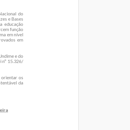
 Nacional do
izes e Bases
da educação
ercem função
ma em nível
provados em
 Undime e do
i nº 15.326/
 orientar os
tentável da
eira