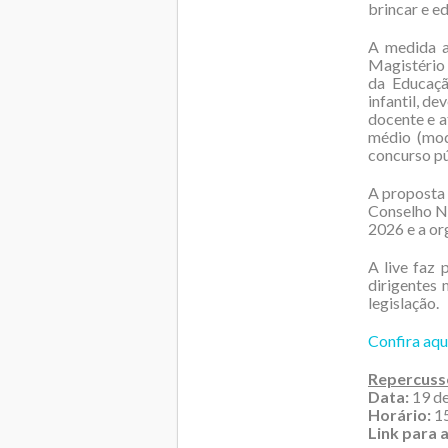
brincar e e
A medida a
Magistério 
da Educaçã
infantil, d
docente e 
médio (mod
concurso pú
A proposta 
Conselho Na
2026 e a or
A live faz 
dirigentes
legislação.
Confira aqu
Repercussõ
Data:
19 de
Horário:
15
Link para a