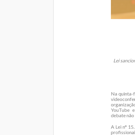
Lei sancio
Na quinta-f
videoconfe
organização
YouTube e
debate não é
A Lei n° 15
profission