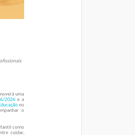
ofissionais
romoverá uma
26/2026
e a
Educação
no
ompanhar o
nfantil como
tre cuidar,