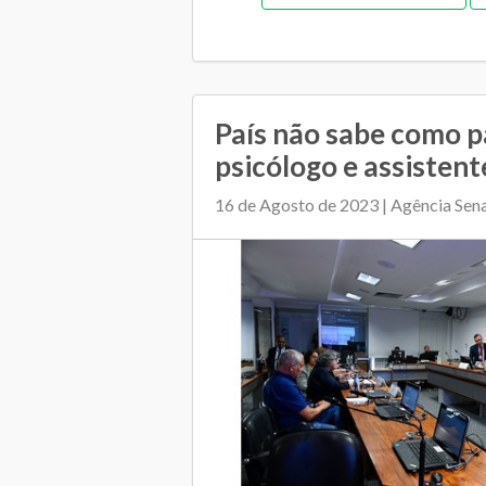
Gestão de pessoas
Ges
Memorial de gestão
Orçamentár
Pedagógica
Plano Muni
País não sabe como p
psicólogo e assistente 
Regime de colaboração
Relaciona
16 de Agosto de 2023 | Agência Sen
Transporte es