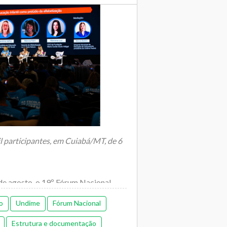
sporte escolar
l participantes, em Cuiabá/MT, de 6
 de agosto, o 19º Fórum Nacional
ais...
o
Undime
Fórum Nacional
Estrutura e documentação