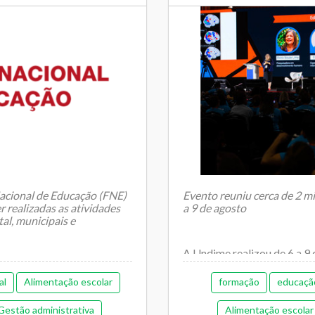
Tran
cional de Educação (FNE)
Evento reuniu cerca de 2 mi
 realizadas as atividades
a 9 de agosto
tal, municipais e
A Undime realizou de 6 a 9
partir do tema “Cenários atu
al
Alimentação escolar
formação
educaçã
Gestão administrativa
Alimentação escolar