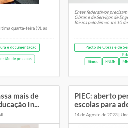
Entes federativos precisam
Obras e de Serviços de Eng
Básica pelo Simec até 10 d
ltima quarta-feira (9), as
A...
tura e documentação
Pacto de Obras e de Se
Ed
estão de pessoas
Simec
FNDE
M
morial de gestão
Orçamentária
tiga)
Pedagógica
Regime de colaboração
ssa mais de
PIEC: aberto pe
ucação In...
escolas para ad
as
Transporte escolar
il
14 de Agosto de 2023 | Un