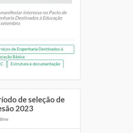
 manifestar interesse no Pacto de
enharia Destinados à Educação
e setembro
rviços de Engenharia Destinados à
ucação Básica
EC
Estrutura e documentação
 e financeira (antiga)
ríodo de seleção de
esão 2023
dime