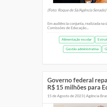
(Foto: Roque de Sá/Agência Senado)
Em audiência conjunta, realizada na ú
Comissões de Educação...
Alimentação escolar
Estru
Gestão administrativa
G
Gestão democrática
Me
Orçamentária e financeira (an
Plano Municipal de Educação
Governo federal repa
R$ 15 milhões para Ed
Relacionamento entre SME e escol
15 de Agosto de 2023 | Agência Bras