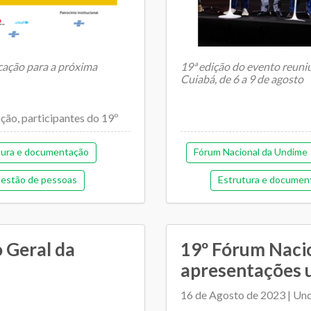
ucação para a próxima
19ª edição do evento reuniu
Cuiabá, de 6 a 9 de agosto
ção, participantes do 19º
A Undime realizou, no Cent
tura e documentação
Fórum Nacional da Undime
Cuiabá/MT, ...
estão de pessoas
Estrutura e documen
morial de gestão
Gestão de pess
tiga)
Pedagógica
Memorial de gestão
 Geral da
19º Fórum Nacio
Regime de colaboração
Pedagógica
P
apresentações ut
as
Transporte escolar
Regime de colaboração
16 de Agosto de 2023 | Un