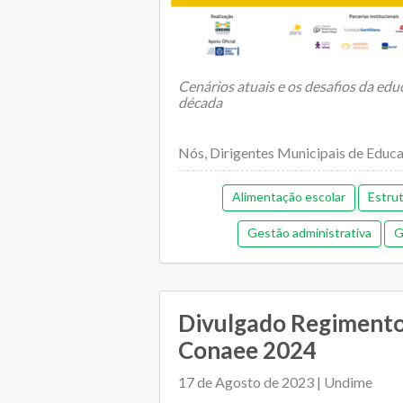
Cenários atuais e os desafios da ed
década
Nós, Dirigentes Municipais de Educa
Fór...
Alimentação escolar
Estru
Gestão administrativa
G
Gestão democrática
Me
Orçamentária e financeira (an
Divulgado Regimento
Plano Municipal de Educação
Conaee 2024
Relacionamento entre SME e escol
17 de Agosto de 2023 | Undime