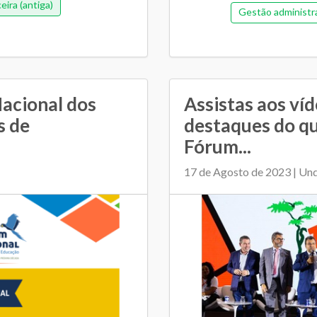
eira (antiga)
Gestão administr
Gestão democrát
Orçamentária e fina
Plano Municipal de Ed
acional dos
Assistas aos ví
s de
destaques do q
Relacionamento entre SM
Fórum...
17 de Agosto de 2023 | Un