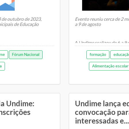
 3 de outubro de 2023,
Evento reuniu cerca de 2 mi
icipais de Educação
a 9 de agosto
A Undime realizou de 6 a 9
partir do tema “Cenários atu
ime
Fórum Nacional
formação
educaçã
a
Alimentação escolar
Gestão administr
Gestão democrát
Orçamentária e fina
da Undime:
Undime lança ed
nscrições
convocação par
Plano Municipal de Ed
interessadas e...
Relacionamento entre SM