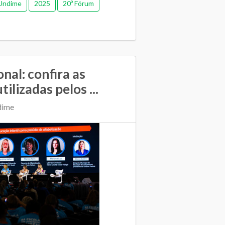
Undime
2025
20º Fórum
nal: confira as
ilizadas pelos ...
dime