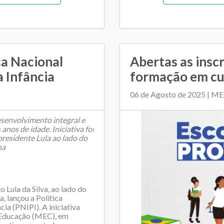
morial de gestão
Gestão democrát
ntária e financeira (antiga)
Orçamentária e Financeira
cipal de Educação
Pedagógica
P
ca Nacional
Abertas as inscri
a Infância
formação em cu
mento entre SME e escolas
Regime de colaboração
06 de Agosto de 2025 | M
colar
Tran
desenvolvimento integral e
 anos de idade. Iniciativa foi
presidente Lula ao lado do
na
o Lula da Silva, ao lado do
, lançou a Política
ia (PNIPI). A iniciativa
 Educação (MEC), em