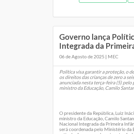
Gestão democrática
Me
Orçamentária e Financeira
Orçame
Pedagógica
Plano Muni
Governo lança Políti
Integrada da Primeir
Regime de colaboração
Relaciona
06 de Agosto de 2025 | MEC
Transporte es
Política visa garantir a proteção, o 
os direitos das crianças de zero a seis
anunciada nesta terça-feira (5) pelo 
ministro da Educação, Camilo Santa
O presidente da República, Luiz Ináci
ministro da Educação, Camilo Santana
Nacional Integrada da Primeira Infânc
será coordenada pelo Ministério da