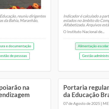
 Educação, reuniu dirigentes
Indicador é calculado a part
tas da Bahia, Maranhão,
estados no âmbito do Comp
Alfabetizada. Arquivos estã
O Instituto Nacional de...
tura e documentação
Alimentação escolar
estão de pessoas
Gestão administr
morial de gestão
Gestão democrát
ntária e financeira (antiga)
Orçamentária e Financeira
cipal de Educação
Pedagógica
P
poiarão na
Portaria regul
rendizagem
da Educação Bra
mento entre SME e escolas
Regime de colaboração
07 de Agosto de 2025 | M
colar
Tran