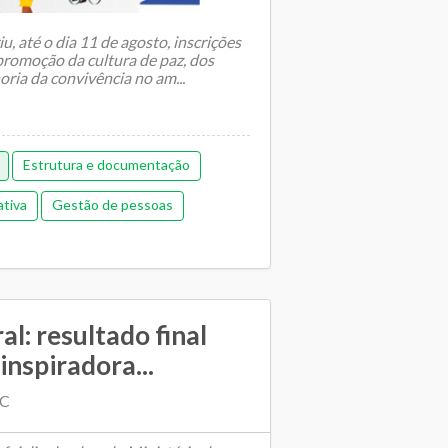
, até o dia 11 de agosto, inscrições
promoção da cultura de paz, dos
ria da convivência no am...
Estrutura e documentação
ativa
Gestão de pessoas
ica
Memorial de gestão
Orçamentária e financeira (antiga)
lano Municipal de Educação
l: resultado final
inspiradora...
Relacionamento entre SME e escolas
EC
sporte escolar