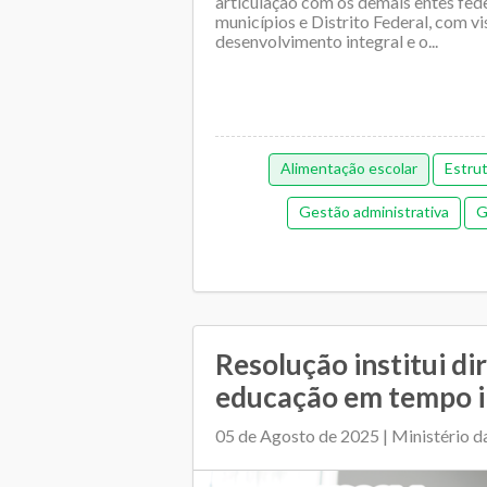
articulação com os demais entes fed
municípios e Distrito Federal, com vi
desenvolvimento integral e o...
Alimentação escolar
Estru
Gestão administrativa
G
Gestão democrática
Me
Orçamentária e Financeira
Orçame
Pedagógica
Plano Muni
Resolução institui di
Regime de colaboração
Relaciona
educação em tempo i
Transporte es
05 de Agosto de 2025 | Ministério 