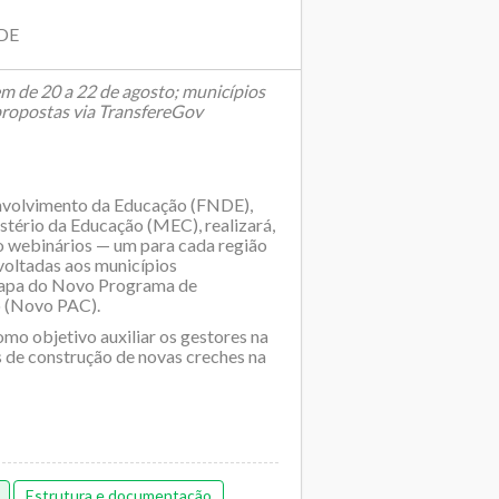
NDE
m de 20 a 22 de agosto; municípios
 propostas via TransfereGov
nvolvimento da Educação (FNDE),
stério da Educação (MEC), realizará,
co webinários — um para cada região
voltadas aos municípios
tapa do Novo Programa de
 (Novo PAC).
mo objetivo auxiliar os gestores na
 de construção de novas creches na
Estrutura e documentação