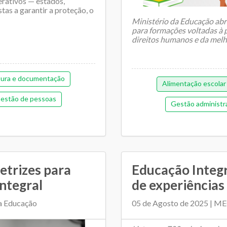
erativos — estados,
stas a garantir a proteção, o
Ministério da Educação abriu
para formações voltadas à 
direitos humanos e da melho
tura e documentação
Alimentação escolar
estão de pessoas
Gestão administr
morial de gestão
Gestão democrát
ntária e financeira (antiga)
Orçamentária e Financeira
cipal de Educação
Pedagógica
P
retrizes para
Educação Integra
mento entre SME e escolas
ntegral
de experiências 
Regime de colaboração
colar
da Educação
05 de Agosto de 2025 | M
Tran