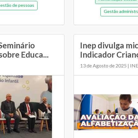
estão de pessoas
Gestão administr
morial de gestão
Gestão democrát
ntária e financeira (antiga)
Orçamentária e Financeira
cipal de Educação
 Seminário
Inep divulga mi
Pedagógica
P
sobre Educa...
Indicador Crian
mento entre SME e escolas
Regime de colaboração
13 de Agosto de 2025 | IN
colar
Tran