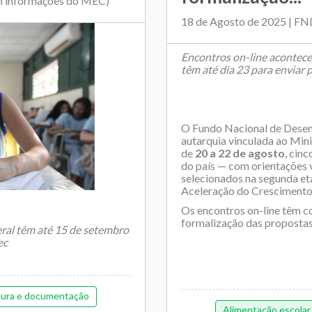
m informações do MEC)
18 de Agosto de 2025 | F
Encontros on-line acontece
têm até dia 23 para enviar
O Fundo Nacional de Dese
autarquia vinculada ao Mini
de
20 a 22 de agosto
, cin
do país — com orientações 
selecionados na segunda e
Aceleração do Crescimento
Os encontros on-line têm co
formalização das propostas
eral têm até 15 de setembro
ec
tura e documentação
Alimentação escolar