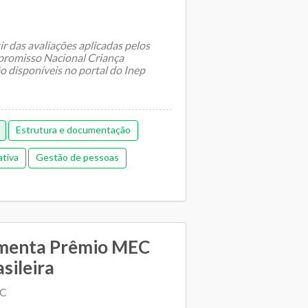
ir das avaliações aplicadas pelos
romisso Nacional Criança
o disponíveis no portal do Inep
Estrutura e documentação
ativa
Gestão de pessoas
ica
Memorial de gestão
Orçamentária e financeira (antiga)
lano Municipal de Educação
amenta Prêmio MEC
sileira
Relacionamento entre SME e escolas
EC
sporte escolar