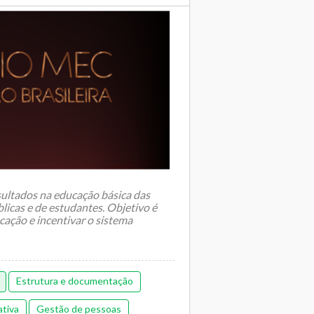
sultados na educação básica das
blicas e de estudantes. Objetivo é
cação e incentivar o sistema
Estrutura e documentação
ativa
Gestão de pessoas