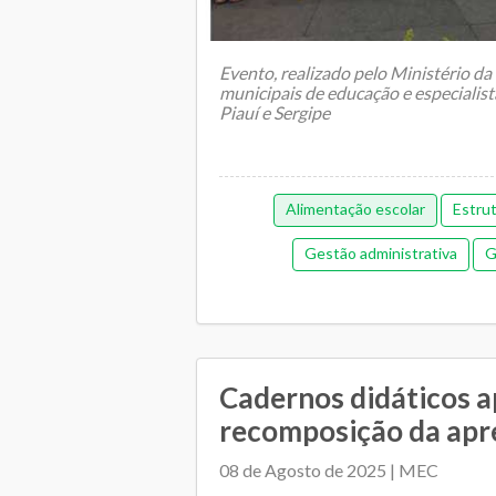
Evento, realizado pelo Ministério da
municipais de educação e especialis
Piauí e Sergipe
Alimentação escolar
Estru
Gestão administrativa
G
Gestão democrática
Me
Orçamentária e Financeira
Orçame
Pedagógica
Plano Muni
Cadernos didáticos a
recomposição da ap
Regime de colaboração
Relaciona
08 de Agosto de 2025 | MEC
Transporte es