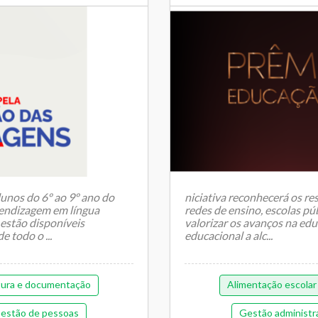
lunos do 6º ao 9º ano do
niciativa reconhecerá os re
rendizagem em língua
redes de ensino, escolas pú
estão disponíveis
valorizar os avanços na edu
 todo o ...
educacional a alc...
tura e documentação
Alimentação escolar
estão de pessoas
Gestão administr