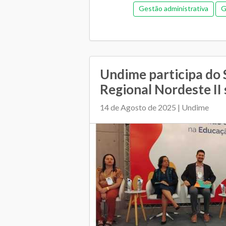
Gestão administrativa
G
Gestão democrática
Me
Orçamentária e Financeira
Orçame
Pedagógica
Plano Muni
Undime participa do
Regional Nordeste II 
Regime de colaboração
Relaciona
14 de Agosto de 2025 | Undime
Transporte es