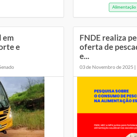
Alimentação 
l em
FNDE realiza pe
orte e
oferta de pesca
e...
 Senado
03 de Novembro de 2025 