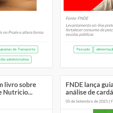
Fonte: FNDE
Levantamento on-line prete
fortalecer consumo de pes
is no Pnate e altera forma
escolas públicas
ogramas de Transporte
Pescado
alimentaçã
tão administrativa
nanceira
 livro sobre
FNDE lança guia
Nutricio...
análise de card
05 de Setembro de 2025 |