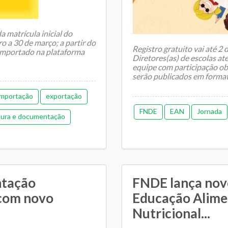
 matrícula inicial do
o a 30 de março; a partir do
Registro gratuito vai até 2
 importado na plataforma
Diretores(as) de escolas a
equipe com participação obr
serão publicados em format
mportação
exportação
FNDE
EAN
Jornada
tura e documentação
estão de pessoas
morial de gestão
a
Pedagógica
ntação
FNDE lança nov
 com novo
Educação Alime
Regime de colaboração
Nutricional...
as
Transporte escolar