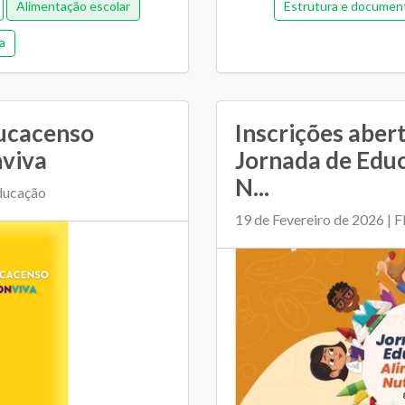
Alimentação escolar
Estrutura e documen
a
Gestão de pess
Memorial de gestão
Orç
Plano Municipal de Ed
ducacenso
Inscrições abert
Relacionamento entre SM
nviva
Jornada de Edu
N...
Educação
19 de Fevereiro de 2026 |