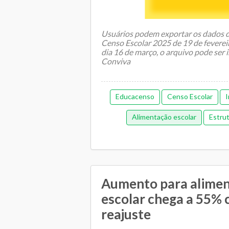
Usuários podem exportar os dados da
Censo Escolar 2025 de 19 de fevereir
dia 16 de março, o arquivo pode ser
Conviva
Educacenso
Censo Escolar
I
Alimentação escolar
Estru
Gestão administrativa
G
Gestão democrática
Me
Orçamentária e Financeir
Aumento para alime
escolar chega a 55%
Plano Municipal de Educação
reajuste
Relacionamento entre SME e escol