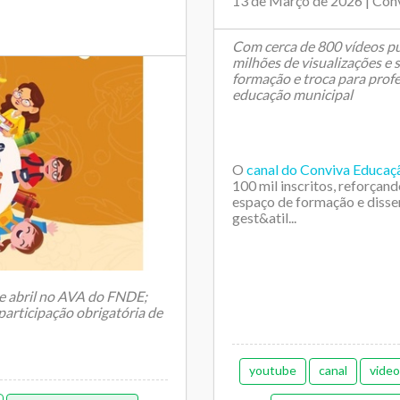
13 de Março de 2026 | Con
Com cerca de 800 vídeos pu
milhões de visualizações e
formação e troca para profe
educação municipal
O
canal do Conviva Educa
100 mil inscritos, reforça
espaço de formação e disse
gest&atil...
de abril no AVA do FNDE;
participação obrigatória de
youtube
canal
video