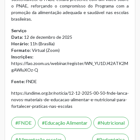
o PNAE, reforçando o compromisso do Programa com a
promoção da alimentação adequada e saudável nas escolas
brasileiras.
Serviço
Data:
12 de dezembro de 2025
Horário:
11h (Brasília)
Formato:
Virtual (Zoom)
Inscrições:
https://fao.zoom.us/webinar/register/WN_YU1DJ42ATK2M
gAWluXOz-Q
Fonte:
FNDE
https://undime.org.br/noticia/12-12-2025-00-50-fnde-lanca-
novos-materiais-de-educacao-alimentar-e-nutricional-para-
fortalecer-praticas-nas-escolas
FNDE
Educação Alimentar
Nutricional
Alimentação escolar
Pedagógica