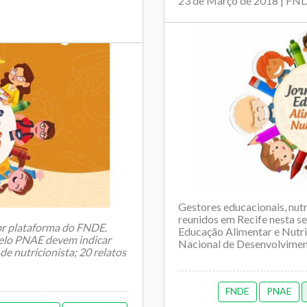
23 de Março de 2018 | FN
Gestores educacionais, nutr
reunidos em Recife nesta s
 por plataforma do FNDE.
Educação Alimentar e Nutr
pelo PNAE devem indicar
Nacional de Desenvolvimen
de nutricionista; 20 relatos
FNDE
PNAE