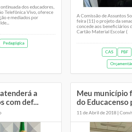
continuada dos educadores,
o Telefônica Vivo, oferece
A Comissão de Assuntos Soc
ação e mediados por
feira (11) o projeto da sen
de...
concede aos beneficiários 
Cartão Material Escolar (
Pedagógica
CAS
PBF
Orçamentária
 atenderá a
Meu município 
s com def...
do Educacenso p
o
11 de Abril de 2018 | Conv