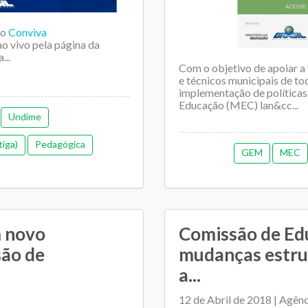
 o
Conviva
o vivo pela página da
...
Com o objetivo de apoiar a
e técnicos municipais de to
implementação de políticas 
Educação (MEC) lan&cc...
Undime
tiga)
Pedagógica
GEM
MEC
colar
m novo
Comissão de Ed
são de
mudanças estrut
a...
12 de Abril de 2018 | Agên