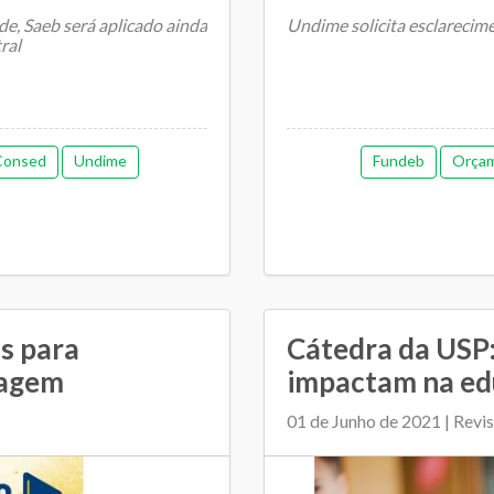
e, Saeb será aplicado ainda
Undime solicita esclareci
ral
Após receber questionamen
Manutenção e Desenvolvime
Consed
Undime
Fundeb
Orçame
s para
Cátedra da USP:
zagem
impactam na ed
01 de Junho de 2021 | Revi