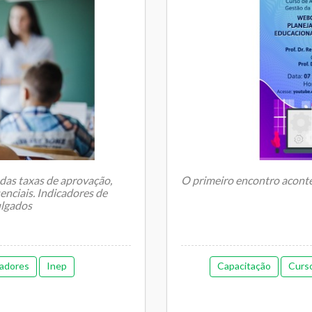
 das taxas de aprovação,
O primeiro encontro aconte
enciais. Indicadores de
ulgados
Na próxima segunda-feira, 7
primeira webconferência...
cadores
Inep
Capacitação
Curso