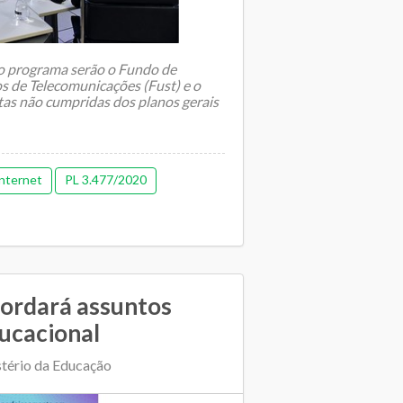
 o programa serão o Fundo de
os de Telecomunicações (Fust) e o
as não cumpridas dos planos gerais
nternet
PL 3.477/2020
bordará assuntos
ucacional
stério da Educação