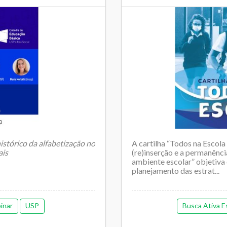
istórico da alfabetização no
A cartilha “Todos na Escol
ais
(re)inserção e a permanênci
ambiente escolar” objetiva 
planejamento das estrat...
inar
USP
Busca Ativa E