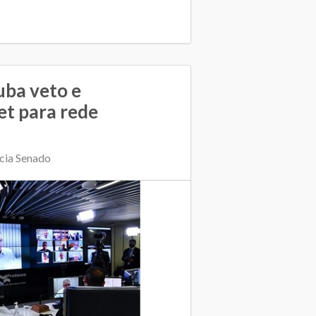
uba veto e
et para rede
cia Senado