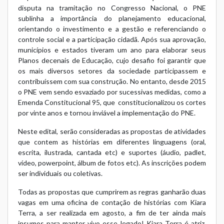
disputa na tramitação no Congresso Nacional, o PNE
sublinha a importância do planejamento educacional,
orientando o investimento e a gestão e referenciando o
controle social e a participação cidadã. Após sua aprovação,
municípios e estados tiveram um ano para elaborar seus
Planos decenais de Educação, cujo desafio foi garantir que
os mais diversos setores da sociedade participassem e
contribuíssem com sua construção. No entanto, desde 2015
o PNE vem sendo esvaziado por sucessivas medidas, como a
Emenda Constitucional 95, que constitucionalizou os cortes
por vinte anos e tornou inviável a implementação do PNE.
Neste edital, serão consideradas as propostas de atividades
que contem as histórias em diferentes linguagens (oral,
escrita, ilustrada, cantada etc) e suportes (áudio, padlet,
vídeo, powerpoint, álbum de fotos etc). As inscrições podem
ser individuais ou coletivas.
Todas as propostas que cumprirem as regras ganharão duas
vagas em uma oficina de contação de histórias com Kiara
Terra, a ser realizada em agosto, a fim de ter ainda mais
insumos para manter vivo esse legado! Kiara Terra é atriz,