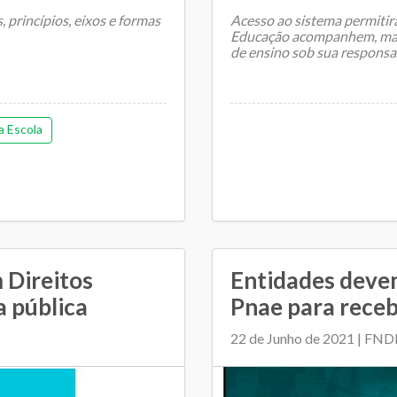
 princípios, eixos e formas
Acesso ao sistema permitirá
Educação acompanhem, mais
de ensino sob sua responsa
) do Ministério...
a Escola
O Instit...
 Direitos
Entidades devem
a pública
Pnae para receb
22 de Junho de 2021 | FND