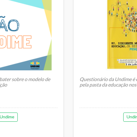
ebater sobre o modelo de
Questionário da Undime é e
ição
pela pasta da educação nos
...
A Undime, União Nacional d
Undime
Undi