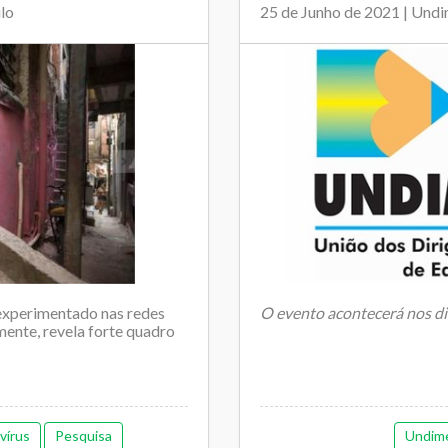
ulo
25 de Junho de 2021 | Und
experimentado nas redes
O evento acontecerá nos di
mente, revela forte quadro
Com início na próxima segu
Acre será realizado de forma
vírus
Pesquisa
Undim