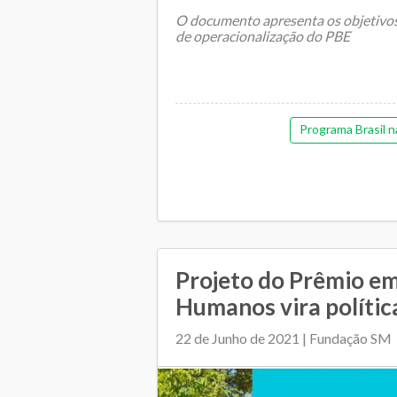
O documento apresenta os objetivos,
de operacionalização do PBE
A Secretaria de Educação Básica (SEB
Programa Brasil n
Projeto do Prêmio em
Humanos vira polític
22 de Junho de 2021 | Fundação SM