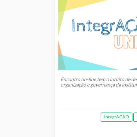
Encontro on-line tem o intuito de d
organização e governança da institu
A reunião IntegrAÇÃO, que aconteceu
IntegrAÇÃO