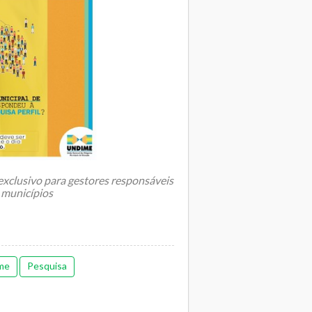
xclusivo para gestores responsáveis
 municípios
os Dirigentes Mu...
me
Pesquisa