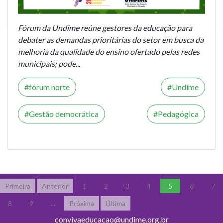
Fórum da Undime reúne gestores da educação para
debater as demandas prioritárias do setor em busca da
melhoria da qualidade do ensino ofertado pelas redes
municipais; pode...
fórum norte
Undime
Gestão democrática
Pedagógica
Primeira
Anterior
1
2
3
4
5
6
7
8
9
...
Próxima
Última
convivaeducacao@undime.org.br