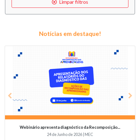
Limpar filtros
Notícias em destaque!
Previous
Nex
binário apresenta diagnóstico da Recomposição...
Videoc
24 de Junho de 2026 | MEC