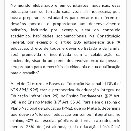
No mundo globalizado e em constantes mudanças, essa
educação tem se tornado cada vez mais necessária, pois
busca preparar os estudantes para encarar os diferentes
desafios postos; e proporcionar um desenvolvimento
holístico, incluindo por exemplo, além do conteúdo
acadêmico, habilidades socioemocionais. Na
Constituição
Federal
, por exemplo, o artigo 205 estabelece que "A
educação, direito de todos e dever do Estado e da família,
será promovida e incentivada com a colaboração da
sociedade, visando ao pleno desenvolvimento da pessoa,
seu preparo para o exercício da cidadania e sua qualificação
para o trabalho".
A Lei de Diretrizes e Bases da Educação Nacional – LDB (
Lei
Nº 9.394/1996
) traz a perspectiva da educação integral na
Educação Infantil (Art. 29); no Ensino Fundamental (§ 2º Art.
34); e no Ensino Médio (§ 7º Art. 35-A). Para além disso, há o
Plano Nacional de Educação (PNE)
, que na Meta 6, determina
que deve-se "oferecer educação em tempo integral em, no
mínimo, 50% das escolas públicas, de forma a atender, pelo
menos, 25% dos(as) alunos(as) da educação básica". Há