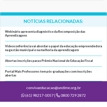
NOTÍCIAS RELACIONADAS:
Webinário apresenta diagnóstico da Recomposição das
Aprendizagens
Videoconferência vai abordar o papel da educação empreendedora
na gestão municipal e na melhoria da aprendizagem
Abertas inscrições para o Prêmio Nacional de Educação Fiscal
Portal Mais Professores tem pós-graduações com inscrições
abertas
convivaeducacao@undime.org.br
(61) 98217-0057 |
0800 729 2872