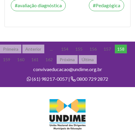
avaliação diagnóstica
Pedagógica
Primeira
Anterior
...
154
155
156
157
158
159
160
161
162
Próxima
Última
convivaeducacao@undime.org.br
(61) 98217-0057 |
0800 729 2872