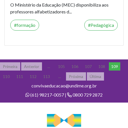
O Ministério da Educação (MEC) disponibiliza aos
professores alfabetizadores d...
formação
Pedagógica
Primeira
Anterior
...
105
106
107
108
109
110
111
112
113
...
Próxima
Última
convivaeducacao@undime.org.br
(61) 98217-0057 |
0800 729 2872