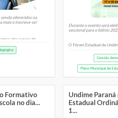
o sendo oferecidos na
a mais e inscreva-se!
Durante o evento será eleit
seccional para o biênio 20
 turmas dos cursos de
O Fórum Estadual da Undim
evento vai aconte...
agógica
Gestão demo
Plano Municipal de Ed
o Formativo
Undime Paraná 
cola no dia...
Estadual Ordiná
1...