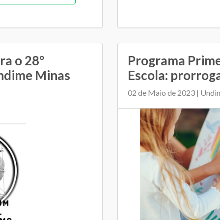
SME e escolas
ra o 28º
Programa Primei
ndime Minas
Escola: prorroga
02 de Maio de 2023 | Undi