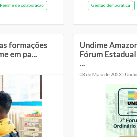
Regime de colaboração
Gestão democrática
SME e escolas
mentação
 as formações
Undime Amazona
me em pa...
Fórum Estadual 
...
08 de Maio de 2023 | Undi