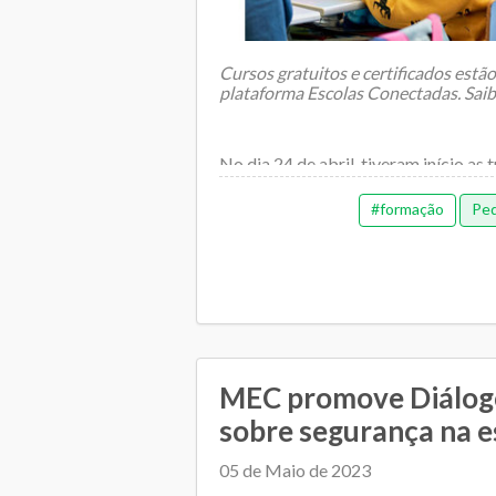
Cursos gratuitos e certificados estã
plataforma Escolas Conectadas. Saib
No dia 24 de abril, tiveram início as
formação continuada a dist...
#formação
Ped
MEC promove Diálog
sobre segurança na es
05 de Maio de 2023