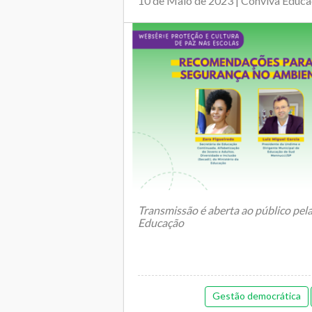
10 de Maio de 2023 | Conviva Educ
Transmissão é aberta ao público pel
Educação
A Undime, por meio do
Gestão democrática