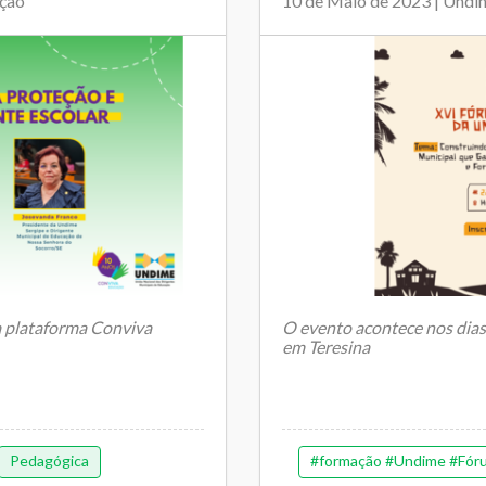
ação
10 de Maio de 2023 | Undi
a plataforma Conviva
O evento acontece nos dias 
em Teresina
Com o tema “Construindo a 
Pedagógica
#formação #Undime #Fór