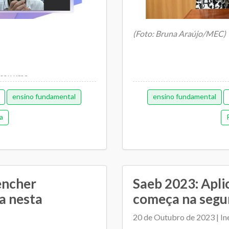
(Foto: Bruna Araújo/MEC)
nçou uma
ensino fundamental
ensino fundamental
O Ministério da Educação (
11 de julho, no Diário Oficial 
a
encher
Saeb 2023: Apli
a nesta
começa na segun
20 de Outubro de 2023 | In