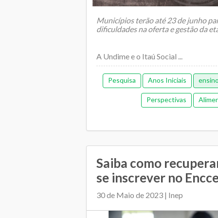
Municípios terão até 23 de junho par
dificuldades na oferta e gestão da e
A Undime e o Itaú Social ...
Pesquisa
Anos Iniciais
ensin
Perspectivas
Alimen
Orçamentária e financeira (an
Transporte es
Saiba como recupera
se inscrever no Encce
30 de Maio de 2023 | Inep