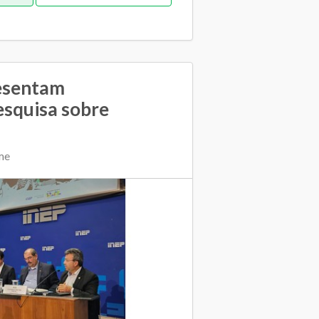
Pedagógica
esentam
esquisa sobre
me