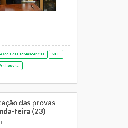
escola das adolescências
MEC
MEC) publicou, nesta quinta-feira,
...
Pedagógica
cação das provas
da-feira (23)
ep