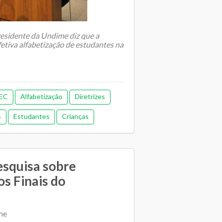
esidente da Undime diz que a
efetiva alfabetização de estudantes na
.
EC
Alfabetização
Diretrizes
s
Estudantes
Crianças
amental
Pedagógica
esquisa sobre
os Finais do
me