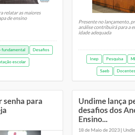
a relatar as maiores
tapa de ensino
Presente no lançamento, pr
análise contribuirá para a 
idade adequada
O presidente da Undime, L..
o fundamental
Desafios
Inep
Pesquisa
M
tação escolar
Saeb
Docente
tiga)
Pedagógica
ensino fund
colar
r senha para
Undime lança p
ja
desafios dos An
Ensino...
18 de Maio de 2023 | Undi