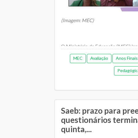
(Imagem: MEC)
O Ministério da Educação (MEC) la
MEC
Avaliação
Anos Finais
Pedagógic
Saeb: prazo para pre
questionários termin
quinta,...