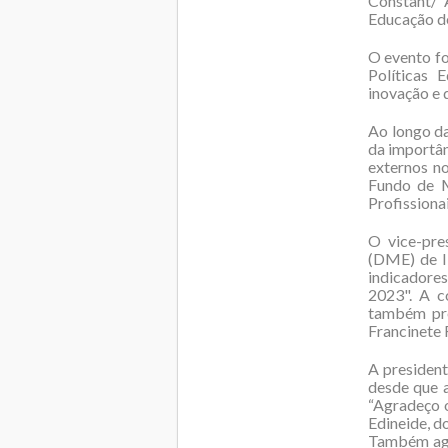
Constant/ 
Educação d
O evento fo
Políticas 
inovação e 
Ao longo d
da importân
externos n
Fundo de M
Profissiona
O vice-pre
(DME) de I
indicadore
2023". A c
também pre
Francinete
A president
desde que 
“Agradeço o
Edineide, d
Também agr