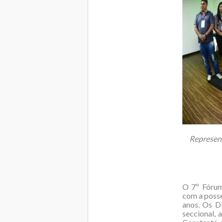
Represent
O 7º Fórum
com a posse
anos. Os D
seccional, 