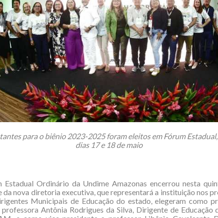
antes para o biênio 2023-2025 foram eleitos em Fórum Estadual,
dias 17 e 18 de maio
 Estadual Ordinário da Undime Amazonas encerrou nesta quinta
 da nova diretoria executiva, que representará a instituição nos p
irigentes Municipais de Educação do estado, elegeram como pr
a professora Antônia Rodrigues da Silva, Dirigente de Educação