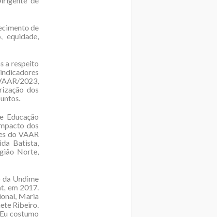
irigente de
lecimento de
, equidade,
 a respeito
 indicadores
 VAAR/2023,
rização dos
suntos.
de Educação
impacto dos
des do VAAR
da Batista,
gião Norte,
do da Undime
t, em 2017.
ional, Maria
ete Ribeiro.
 Eu costumo