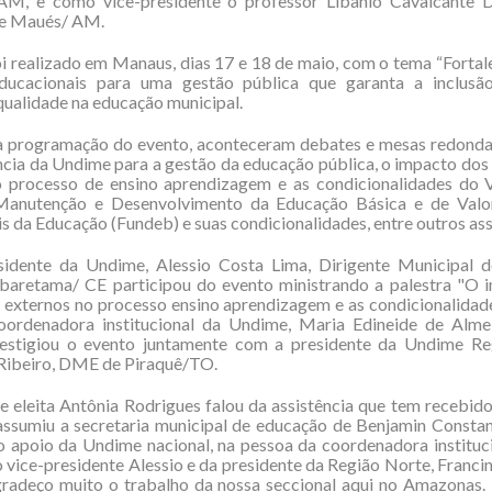
AM, e como vice-presidente o professor Libânio Cavalcante D
e Maués/ AM.
i realizado em Manaus, dias 17 e 18 de maio, com o tema “Forta
Educacionais para uma gestão pública que garanta a inclusão
qualidade na educação municipal.
a programação do evento, aconteceram debates e mesas redondas
cia da Undime para a gestão da educação pública, o impacto dos
o processo de ensino aprendizagem e as condicionalidades do
anutenção e Desenvolvimento da Educação Básica e de Valo
is da Educação (Fundeb) e suas condicionalidades, entre outros as
sidente da Undime, Alessio Costa Lima, Dirigente Municipal 
baretama/ CE participou do evento ministrando a palestra "O 
s externos no processo ensino aprendizagem e as condicionalida
oordenadora institucional da Undime, Maria Edineide de Almei
stigiou o evento juntamente com a presidente da Undime Re
 Ribeiro, DME de Piraquê/TO.
e eleita Antônia Rodrigues falou da assistência que tem recebi
assumiu a secretaria municipal de educação de Benjamin Constan
 apoio da Undime nacional, na pessoa da coordenadora instituc
o vice-presidente Alessio e da presidente da Região Norte, Francin
adeço muito o trabalho da nossa seccional aqui no Amazonas.