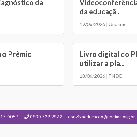
iagnóstico da
Videoconferência
da educaçã...
19/06/2026 | Undime
a o Prêmio
Livro digital do 
utilizar a pla...
18/06/2026 | FNDE
217-0057
0800 729 2872
convivaeducacao@undime.org.br