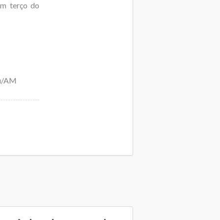
um terço do
ru/AM