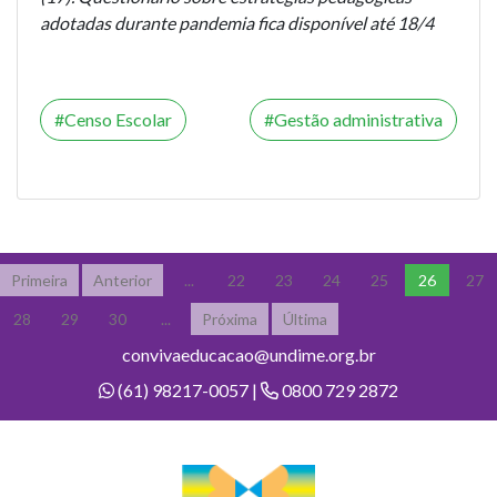
adotadas durante pandemia fica disponível até 18/4
Censo Escolar
Gestão administrativa
Primeira
Anterior
...
22
23
24
25
26
27
28
29
30
...
Próxima
Última
convivaeducacao@undime.org.br
(61) 98217-0057 |
0800 729 2872