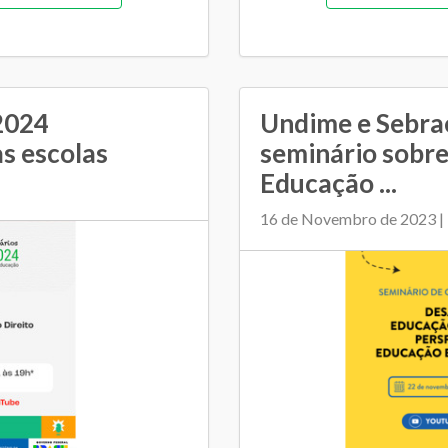
morial de gestão
Gestão democrát
a
Pedagógica
Orçamentária e 
Regime de colaboração
Plano Municipal de Ed
2024
Undime e Sebra
as escolas
seminário sobre
as
Transporte escolar
Relacionamento entre SM
Educação ...
16 de Novembro de 2023