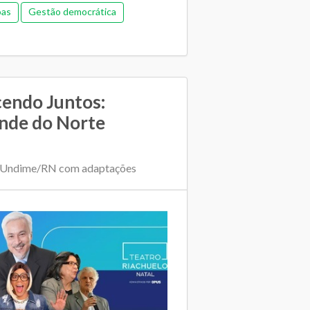
oas
Gestão democrática
Financeira
Pedagógica
Relacionamento entre SME e escolas
cendo Juntos:
nde do Norte
| Undime/RN com adaptações