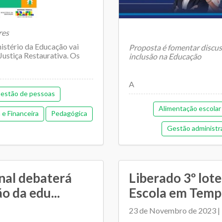
res
istério da Educação vai
Proposta é fomentar discuss
Justiça Restaurativa. Os
inclusão na Educação
A
estão de pessoas
Alimentação escolar
e Financeira
Pedagógica
Gestão administr
mento entre SME e escolas
Gestão democrát
Orçamentária e Financeira
nal debaterá
Liberado 3º lot
Pedagógica
P
o da edu...
Escola em Temp
Regime de colaboração
23 de Novembro de 2023 