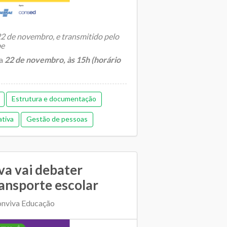
 22 de novembro, e transmitido pelo
be
ia
22 de novembro, às 15h (horário
Estrutura e documentação
ativa
Gestão de pessoas
ica
Memorial de gestão
Financeira
Pedagógica
va vai debater
ucação
Regime de colaboração
ansporte escolar
E e escolas
Transporte escolar
onviva Educação