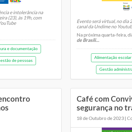
cia e intolerância na
eira (23), às 19h, com
Evento será virtual, no dia
 YouTube
canal da Undime no Youtu
Na próxima quarta-feira, d
de Brasíli...
tura e documentação
Alimentação escolar
estão de pessoas
Gestão administr
morial de gestão
Gestão democrát
a
Pedagógica
Orçamentária e 
Regime de colaboração
 encontro
Café com Convi
Plano Municipal de Ed
hos
segurança no tr
as
Transporte escolar
Relacionamento entre SM
18 de Outubro de 2023 | C