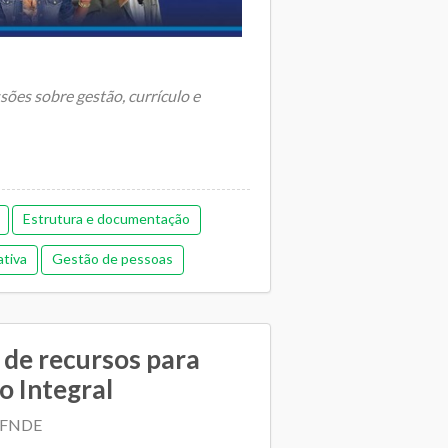
ões sobre gestão, currículo e
Estrutura e documentação
ativa
Gestão de pessoas
ica
Memorial de gestão
Orçamentária e financeira (antiga)
e de recursos para
lano Municipal de Educação
o Integral
Relacionamento entre SME e escolas
| FNDE