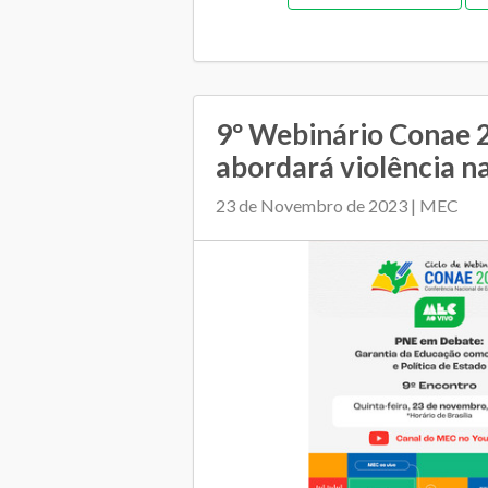
Gestão democrática
Me
Orçamentária e Financeir
Plano Municipal de Educação
9º Webinário Conae 
abordará violência n
Relacionamento entre SME e escol
23 de Novembro de 2023 | MEC