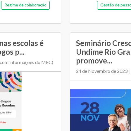
Regime de colaboração
Gestão de pess
SME e escolas
Orçamentária e 
Regime de colaboração
nas escolas é
Seminário Cres
gos p...
Undime Rio Gra
promove...
(com informações do MEC)
24 de Novembro de 2023 