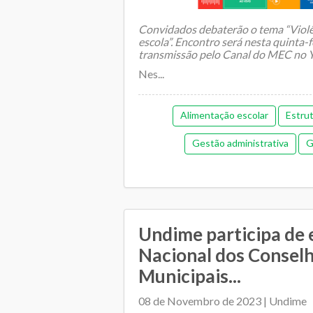
Convidados debaterão o tema “Violên
escola”. Encontro será nesta quinta-f
transmissão pelo Canal do MEC no
Nes...
Alimentação escolar
Estru
Gestão administrativa
G
Gestão democrática
Me
Orçamentária e Financeir
Plano Municipal de Educação
Undime participa de
Nacional dos Consel
Relacionamento entre SME e escol
Municipais...
08 de Novembro de 2023 | Undime