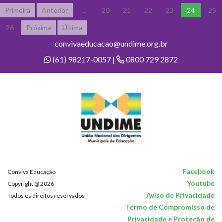
Primeira
Anterior
...
20
21
22
23
24
25
26
Próxima
Última
convivaeducacao@undime.org.br
(61) 98217-0057 |
0800 729 2872
Facebook
Conviva Educação
Youtube
Copyright @ 2026
Aviso de Privacidade
Todos os direitos reservados
Termo de Compromisso de
Privacidade e Proteção de