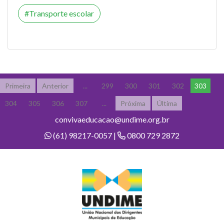
Transporte escolar
Primeira
Anterior
...
299
300
301
302
303
304
305
306
307
...
Próxima
Última
convivaeducacao@undime.org.br
(61) 98217-0057 |
0800 729 2872