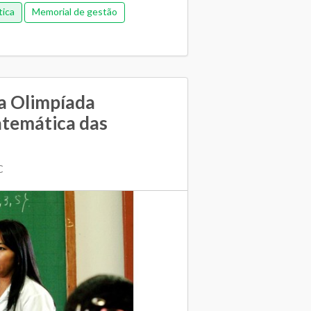
ica
Memorial de gestão
nceira (antiga)
Pedagógica
e de colaboração
 a Olimpíada
atemática das
C