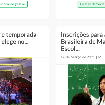
morial de gestão
Gestão democrát
Regime de colaboração
Orçamentária e fina
SME e escolas
Regim
re temporada
Inscrições para
elege no...
Brasileira de M
Escol...
06 de Março de 2023 | ME