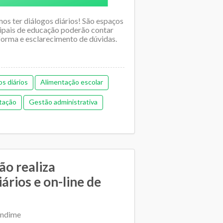
mos ter diálogos diários! São espaços
cipais de educação poderão contar
orma e esclarecimento de dúvidas.
os diários
Alimentação escolar
tação
Gestão administrativa
oas
Gestão democrática
Orçamentária e financeira (antiga)
lano Municipal de Educação
o realiza
ários e on-line de
Relacionamento entre SME e escolas
sporte escolar
Undime