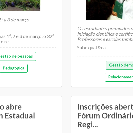
º a 3 de março
Os estudantes premiados r
iniciação científica e certi
s 1º, 2 e 3 de março, o 32º
Professores e escolas tamb
 re...
Sabe qual &ea...
estão de pessoas
Gestão demo
Pedagógica
Relacionamen
o abre
Inscrições abert
m Estadual
Fórum Ordinári
Regi...