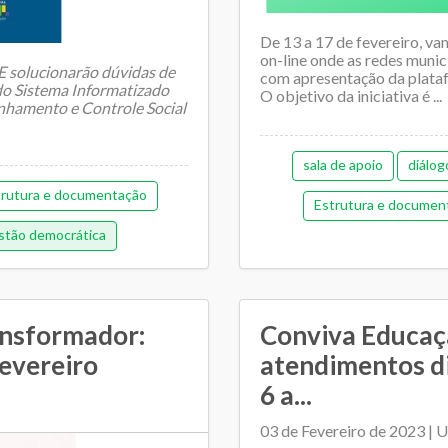
De 13 a 17 de fevereiro, va
on-line onde as redes muni
E solucionarão dúvidas de
com apresentação da plataf
 do Sistema Informatizado
O objetivo da iniciativa é ...
hamento e Controle Social
sala de apoio
diálog
trutura e documentação
Estrutura e documen
tão democrática
Gestão de pess
Memorial de gestão
Pedagógica
P
ansformador:
Conviva Educaçã
fevereiro
atendimentos di
Regime de colaboração
6 a...
Tran
03 de Fevereiro de 2023 | 