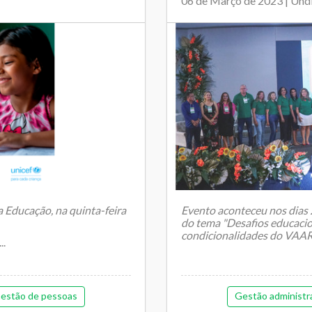
06 de Março de 2023 | Un
 Educação, na quinta-feira
Evento aconteceu nos dias 2
do tema "Desafios educacio
condicionalidades do VAA
...
O 1º En...
estão de pessoas
Gestão administr