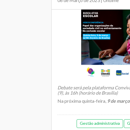
06 de Março de 2023 | Undime
Debate será pela plataforma Conviva
(9), às 16h (horário de Brasília)
Na próxima quinta-feira,
9 de março
Gestão administrativa
G