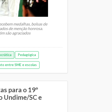
ecebem medalhas, bolsas de
ficados de menção honrosa.
ém são agraciados
crática
Pedagógica
to entre SME e escolas
as para o 19º
o Undime/SC e