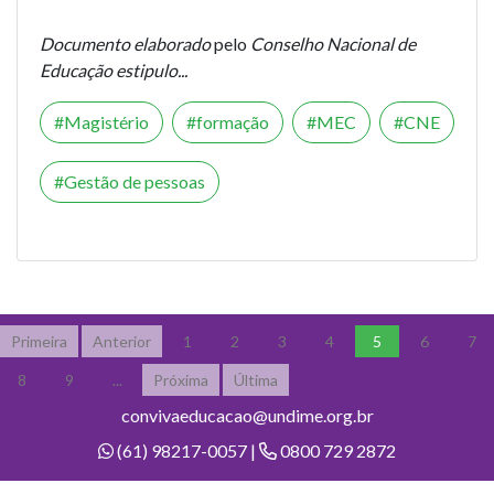
Documento elaborado
pelo
Conselho Nacional de
Educação estipulo...
Magistério
formação
MEC
CNE
Gestão de pessoas
Primeira
Anterior
1
2
3
4
5
6
7
8
9
...
Próxima
Última
convivaeducacao@undime.org.br
(61) 98217-0057 |
0800 729 2872