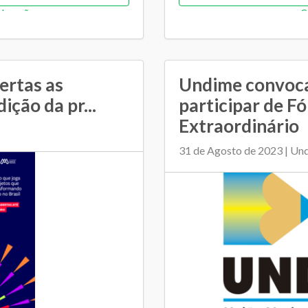
Educação
C
ento entre SME e escolas
Alimentação escolar
Gestão administr
ertas as
Undime convoca
Gestão democrát
ição da pr...
participar de F
Orçamentária e fina
Extraordinário
Plano Municipal de Ed
31 de Agosto de 2023 | Un
Relacionamento entre SM