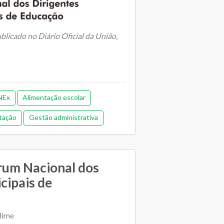
blicado no Diário Oficial da União,
NEx
Alimentação escolar
tação
Gestão administrativa
oas
Gestão democrática
Orçamentária e financeira (antiga)
rum Nacional dos
lano Municipal de Educação
cipais de
Relacionamento entre SME e escolas
dime
sporte escolar