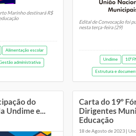
erto Marinho destinará R$
 educação
Edital de Convocação foi pu
nesta terça-feira (29)
Alimentação escolar
Foi publicada no Diário Of...
Undime
10º F
Gestão administrativa
Estrutura e documen
tão democrática
Gestão de pess
tiga)
Pedagógica
Memorial de gestão
Regime de colaboração
cipação do
Carta do 19º Fó
Pedagógica
P
a Undime e...
Dirigentes Muni
as
Transporte escolar
Educação
Regime de colaboração
18 de Agosto de 2023 | Un
Tran