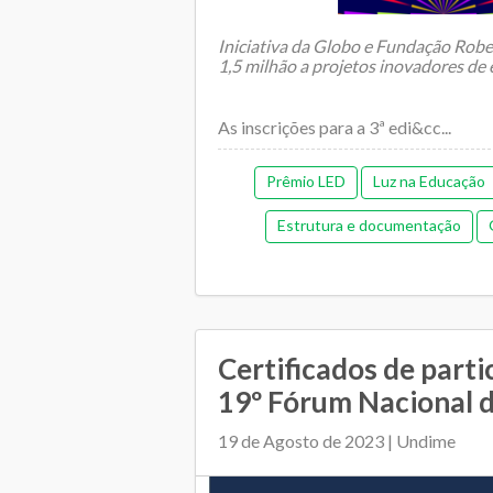
Iniciativa da Globo e Fundação Rob
1,5 milhão a projetos inovadores de
As inscrições para a 3ª edi&cc...
Prêmio LED
Luz na Educação
Estrutura e documentação
Gestão de pessoas
Ges
Orçamentária e financeira (an
Plano Municipal de Educação
Certificados de parti
19º Fórum Nacional d
Relacionamento entre SME e escol
19 de Agosto de 2023 | Undime