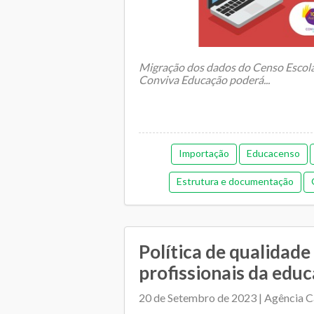
Migração dos dados do Censo Escola
Conviva Educação poderá...
Importação
Educacenso
Estrutura e documentação
Gestão de pessoas
Ges
Memorial de gestão
Orçamentár
Política de qualidade
Pedagógica
Plano Muni
profissionais da educa
Regime de colaboração
Relaciona
20 de Setembro de 2023 | Agência C