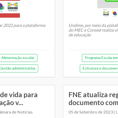
r 2022 para a plataforma
Undime, por meio da plata
do MEC e Consed realiza vi
de educação
Passada a fase de ades&atild
Alimentação escolar
Programa Escola em
Gestão administrativa
Estrutura e documen
tão democrática
Gestão democrática
ia e financeira (antiga)
Pedagógica
 de vida para
FNE atualiza re
cipal de Educação
Relacionamen
ção v...
documento com o
mento entre SME e escolas
âmara de Notícias
05 de Setembro de 2023 | 