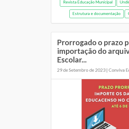
Revista Educação Municipal
Undi
Estrutura e documentação
Gestão de pessoas
Ges
Memorial de gestão
Orçamentár
Prorrogado o prazo 
Pedagógica
Plano Muni
importação do arqui
Escolar...
Regime de colaboração
Relaciona
29 de Setembro de 2023 | Conviva 
Transporte es