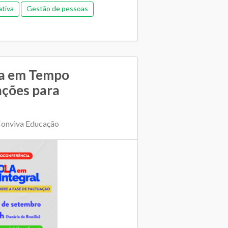
ativa
Gestão de pessoas
ica
Memorial de gestão
nceira (antiga)
Pedagógica
ucação
Regime de colaboração
la em Tempo
ações para
E e escolas
Transporte escolar
Conviva Educação