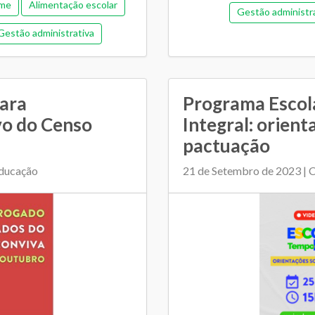
me
Alimentação escolar
Gestão administr
Gestão administrativa
Gestão democrát
tão democrática
Orçamentária e fina
ia e financeira (antiga)
Plano Municipal de Ed
para
Programa Esco
cipal de Educação
vo do Censo
Integral: orient
Relacionamento entre SM
pactuação
mento entre SME e escolas
Educação
21 de Setembro de 2023 | 
colar