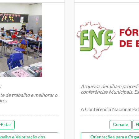
colar
)
Arquivos detalham procedi
conferências Municipais, Es
te de trabalho e melhorar o
ares
A Conferência Nacional Extr
-Estar
Conaee
F
balho e Valorização dos
Orientações para a Organ