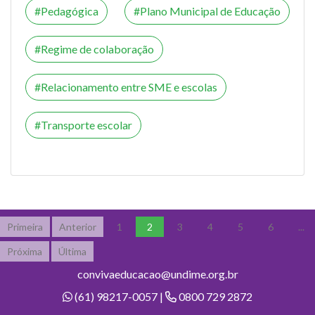
Pedagógica
Plano Municipal de Educação
Regime de colaboração
Relacionamento entre SME e escolas
Transporte escolar
Primeira
Anterior
1
2
3
4
5
6
...
Próxima
Última
convivaeducacao@undime.org.br
(61) 98217-0057 |
0800 729 2872