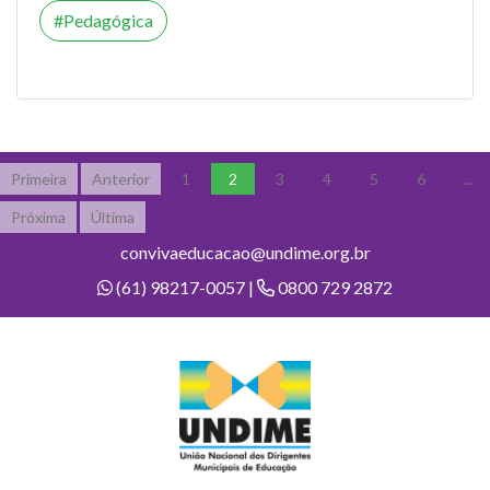
Pedagógica
Primeira
Anterior
1
2
3
4
5
6
...
Próxima
Última
convivaeducacao@undime.org.br
(61) 98217-0057 |
0800 729 2872