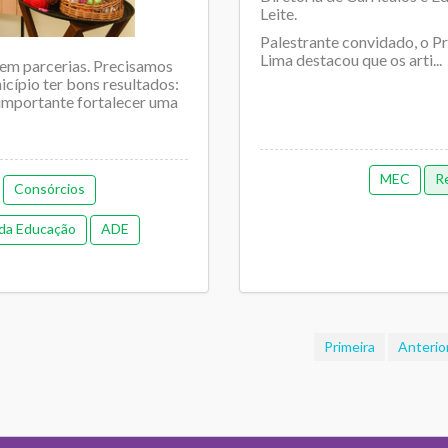
Leite.
Palestrante convidado, o P
Lima destacou que os arti...
 sem parcerias. Precisamos
cípio ter bons resultados:
É importante fortalecer uma
MEC
R
Consórcios
 da Educação
ADE
a
Regime de colaboração
Primeira
Anterio