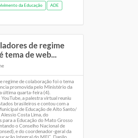
olvimento da Educação
ADE
e de colaboração
uladores de regime
é tema de web...
me
de regime de colaboração foi o tema
ncia promovida pelo Ministério da
última quarta-feira (4).
 YouTube, a palestra virtual reuniu
stados brasileiros e contou com a
Municipal de Educação de Alto Santo/
 Alessio Costa Lima, do
as para a Educação do Mato Grosso
sentando o Conselho Nacional de
onsed), e do coordenador-geral da
Educação Integral do MEC, Danilo