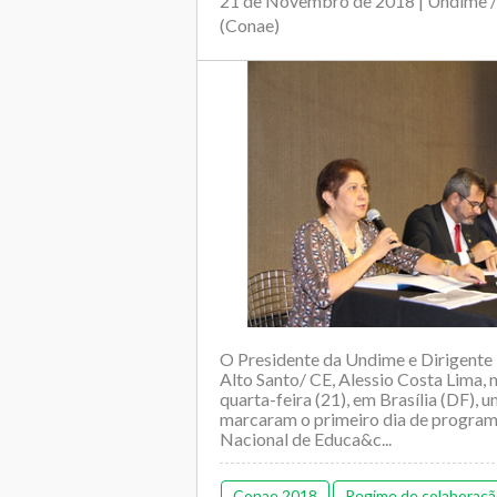
21 de Novembro de 2018 | Undime / 
(Conae)
O Presidente da Undime e Dirigente
Alto Santo/ CE, Alessio Costa Lima, 
quarta-feira (21), em Brasília (DF),
marcaram o primeiro dia de progra
Nacional de Educa&c...
Conae 2018
Regime de colaboraç