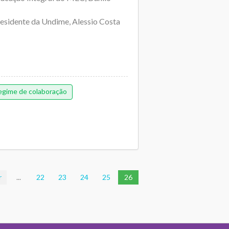
residente da Undime, Alessio Costa
egime de colaboração
r
...
22
23
24
25
26