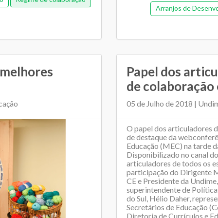
Arranjos de Desenv
Regim
 melhores
Papel dos artic
de colaboração 
ucação
05 de Julho de 2018 | Undi
O papel dos articuladores 
de destaque da webconferê
Educação (MEC) na tarde da 
Disponibilizado no canal do
articuladores de todos os e
participação do Dirigente 
CE e Presidente da Undime,
superintendente de Polític
do Sul, Hélio Daher, repre
Secretários de Educação (C
Diretoria de Currículos e 