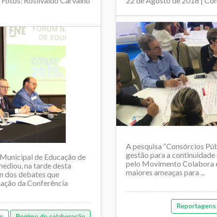
Fotos: Rosilvaldo Carvalho
22 de Agosto de 2018 | Co
A pesquisa “Consórcios Púb
gestão para a continuidade 
 Municipal de Educação de
pelo Movimento Colabora e 
mediou, na tarde desta
maiores ameaças para ...
 um dos debates que
mação da Conferência
Reportagens
ão
Regime de colaboração