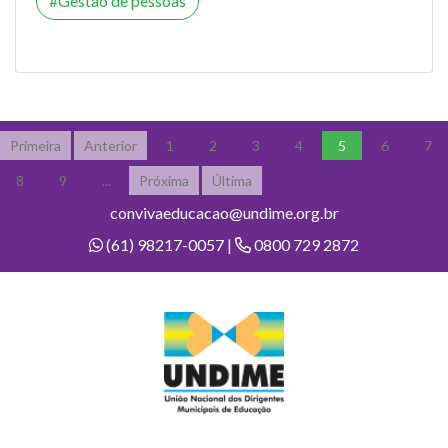
Gestão de pessoas
Primeira
Anterior
1
2
3
4
5
6
7
8
9
...
Próxima
Última
convivaeducacao@undime.org.br
(61) 98217-0057 |
0800 729 2872