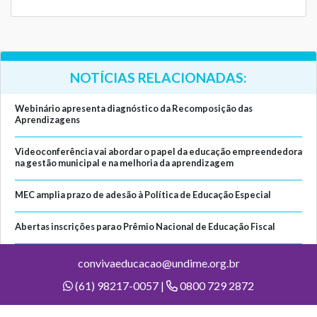
NOTÍCIAS RELACIONADAS:
Webinário apresenta diagnóstico da Recomposição das
Aprendizagens
Videoconferência vai abordar o papel da educação empreendedora
na gestão municipal e na melhoria da aprendizagem
MEC amplia prazo de adesão à Política de Educação Especial
Abertas inscrições para o Prêmio Nacional de Educação Fiscal
convivaeducacao@undime.org.br
(61) 98217-0057 |
0800 729 2872