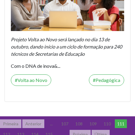
Projeto Volta ao Novo será lançado no dia 13 de
outubro, dando início a um ciclo de formação para 240
técnicos de Secretarias de Educação
Com o DNA de inova&...
Volta ao Novo
Pedagógica
Primeira
Anterior
...
107
108
109
110
111
112
113
114
115
...
Próxima
Última