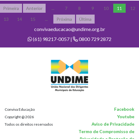
Primeira
Anterior
...
7
8
9
10
11
12
13
14
15
...
Próxima
Última
convivaeducacao@undime.org.br
(61) 98217-0057 |
0800 729 2872
Facebook
Conviva Educação
Youtube
Copyright @ 2026
Aviso de Privacidade
Todos os direitos reservados
Termo de Compromisso de
Privacidade e Proteção de