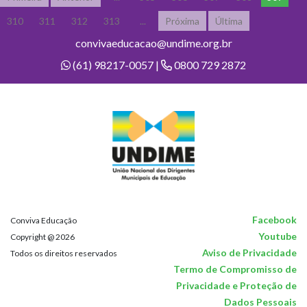
310
311
312
313
...
Próxima
Última
convivaeducacao@undime.org.br
(61) 98217-0057 |
0800 729 2872
Facebook
Conviva Educação
Youtube
Copyright @ 2026
Aviso de Privacidade
Todos os direitos reservados
Termo de Compromisso de
Privacidade e Proteção de
Dados Pessoais