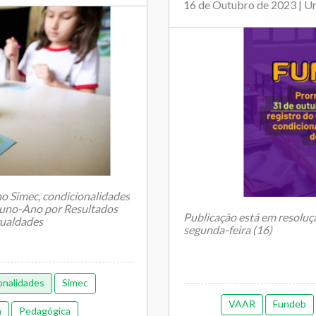
16 de Outubro de 2023 | U
o Simec, condicionalidades
luno-Ano por Resultados
Publicação está em resoluçã
gualdades
segunda-feira (16)
onalidades
Simec
O Diário Oficial da União de
VAAR
Fundeb
a
Pedagógica