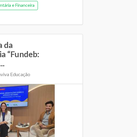
tária e Financeira
a da
ia “Fundeb:
..
nviva Educação