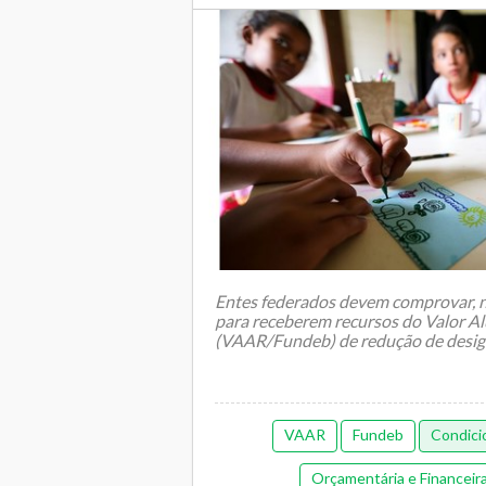
Entes federados devem comprovar, n
para receberem recursos do Valor A
(VAAR/Fundeb) de redução de desi
Termina nesta ter&cce...
VAAR
Fundeb
Condici
Orçamentária e Financeir