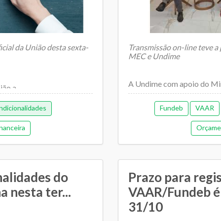
icial da União desta sexta-
Transmissão on-line teve a
MEC e Undime
A Undime com apoio do Mini
nião a
dia 1º de...
dicionalidades
Fundeb
VAAR
nanceira
Orçamen
nalidades do
Prazo para regi
nesta ter...
VAAR/Fundeb é 
31/10