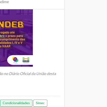
ndime
o no Diário Oficial da União desta
sta segunda-feira (...
Condicionalidades
Simec